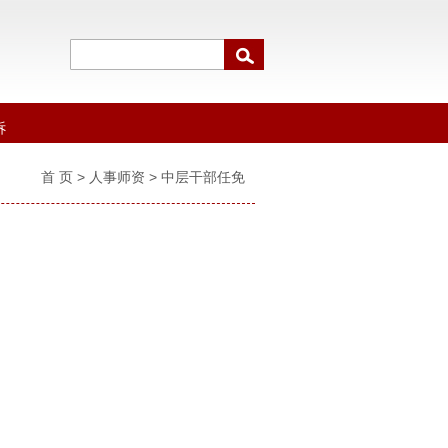
诉
首 页
> 人事师资 > 中层干部任免