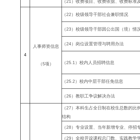
（
21
）收费项目、收费依据、收费标准
（
22
）校级领导干部社会兼职情况
（
23
）校级领导干部因公出国（境）情
（
24
）岗位设置管理与聘用办法
人事师资信息
4
（
25.1
）校内人员招聘信息
（
5
项）
（
25.2
）校内中层干部任免信息
（
26
）教职工争议解决办法
（
27
）本科生占全日制在校生总数的比
结构
（
28
）专业设置、当年新增专业、停招
（
29
）全校开设课程总门数、实践教学