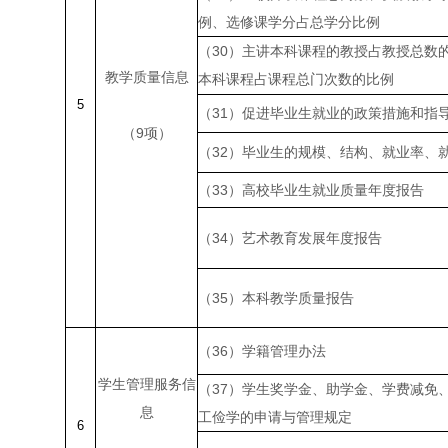
例、选修课学分占总学分比例
（
30
）主讲本科课程的教授占教授总数
教学质量信息
本科课程占课程总门次数的比例
5
（
31
）促进毕业生就业的政策措施和指
（
9
项）
（
32
）毕业生的规模、结构、就业率、
（
33
）高校毕业生就业质量年度报告
（
34
）艺术教育发展年度报告
（
35
）本科教学质量报告
（
36
）学籍管理办法
学生管理服务信
（
37
）学生奖学金、助学金、学费减免
息
工俭学的申请与管理规定
6