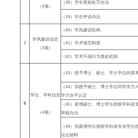
（
38
）学生奖励处罚办法
（
4
项）
（
39
）学生申诉办法
（
40
）学风建设机构
学风建设信息
（
41
）学术规范制度
7
（
3
项）
（
42
）学术不端行为查处机制
（
43
）授予博士、硕士、学士学位的基
（
44
）拟授予硕士、博士学位同等学力
学位、学科信息
学力水平认定
8
（
45
）新增硕士、博士学位授权学科或
（
4
项）
审核办法
（
46
）拟新增学位授权学科或专业学位
论证材料