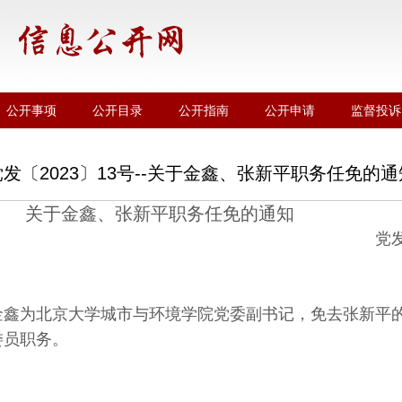
公开事项
公开目录
公开指南
公开申请
监督投诉
党发〔2023〕13号--关于金鑫、张新平职务任免的通
关于金鑫、张新平职务任免的通知
党发
金鑫为北京大学城市与环境学院党委副书记，免去张新平
委员职务。